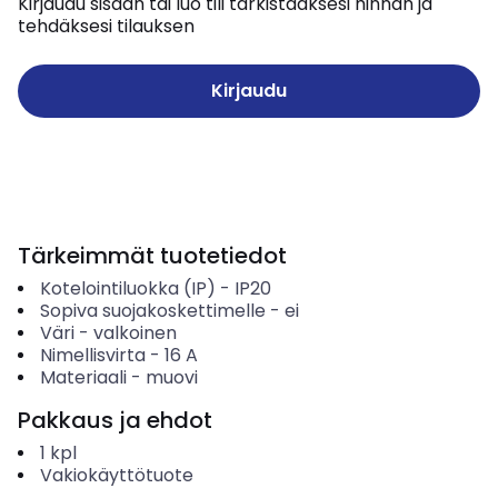
Kirjaudu sisään tai luo tili tarkistaaksesi hinnan ja
tehdäksesi tilauksen
Kirjaudu
Tärkeimmät tuotetiedot
Kotelointiluokka (IP)
-
IP20
Sopiva suojakoskettimelle
-
ei
Väri
-
valkoinen
Nimellisvirta
-
16
A
Materiaali
-
muovi
Pakkaus ja ehdot
1
kpl
Vakiokäyttötuote