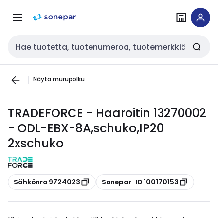
Siirry
Siirry
navigointiin
sisältöön
Haku
Näytä murupolku
TRADEFORCE - Haaroitin 13270002
- ODL-EBX-8A,schuko,IP20
2xschuko
Kopioi
Kopioi
Sähkönro 9724023
Sonepar-ID 100170153