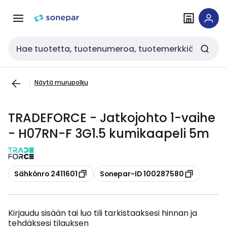
Siirry
Siirry
navigointiin
sisältöön
Haku
Näytä murupolku
TRADEFORCE - Jatkojohto 1-vaihe
- H07RN-F 3G1.5 kumikaapeli 5m
Kopioi
Kopioi
Sähkönro 2411601
Sonepar-ID 100287580
Kirjaudu sisään tai luo tili tarkistaaksesi hinnan ja
tehdäksesi tilauksen