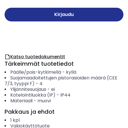
Kirjaudu
Katso tuotedokumentit
Tärkeimmät tuotetiedot
Päälle/pois-kytkimellä
-
kyllä
Suojamaadoitettujen pistorasioiden määrä (CEE
7/3, tyyppi F)
-
4
Ylijännitesuojaus
-
ei
Kotelointiluokka (IP)
-
IP44
Materiaali
-
muovi
Pakkaus ja ehdot
1
kpl
Vakiokäyttötuote