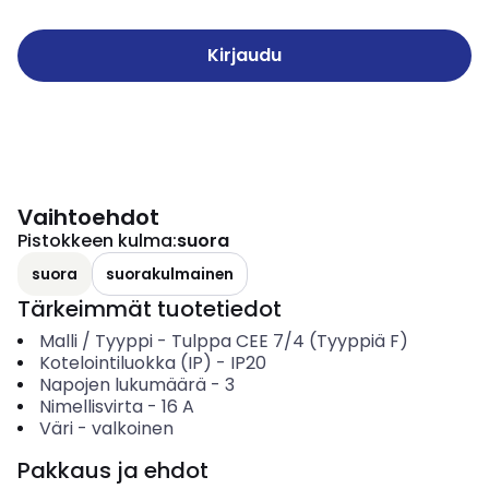
Kirjaudu
Vaihtoehdot
Pistokkeen kulma
:
suora
suora
suorakulmainen
Tärkeimmät tuotetiedot
Malli / Tyyppi
-
Tulppa CEE 7/4 (Tyyppiä F)
Kotelointiluokka (IP)
-
IP20
Napojen lukumäärä
-
3
Nimellisvirta
-
16
A
Väri
-
valkoinen
Pakkaus ja ehdot