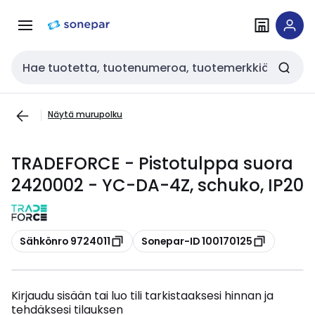
Siirry
Siirry
navigointiin
sisältöön
Haku
Näytä murupolku
TRADEFORCE - Pistotulppa suora
2420002 - YC-DA-4Z, schuko, IP20
Kopioi
Kopioi
Sähkönro 9724011
Sonepar-ID 100170125
Kirjaudu sisään tai luo tili tarkistaaksesi hinnan ja
tehdäksesi tilauksen