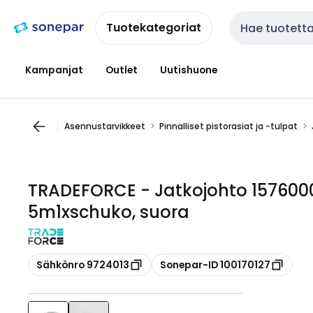
Siirry
Siirry
navigointiin
sisältöön
Tuotekategoriat
Haku
Kampanjat
Outlet
Uutishuone
Asennustarvikkeet
Pinnalliset pistorasiat ja -tulpat
TRADEFORCE - Jatkojohto 157600
5m1xschuko, suora
Kopioi
Kopioi
Sähkönro 9724013
Sonepar-ID 100170127