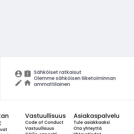
Sähköiset ratkaisut
Olemme sähköisen liiketoiminnan
ammattilainen
kan
Vastuullisuus
Asiakaspalvelu
t
Code of Conduct
Tule asiakkaaksi
Vastuullisuus
Ota yhteyttä
avat