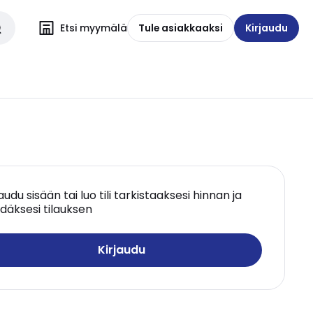
Etsi myymälä
Tule asiakkaaksi
Kirjaudu
jaudu sisään tai luo tili tarkistaaksesi hinnan ja
däksesi tilauksen
Kirjaudu