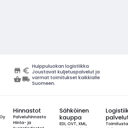
Huippuluokan logistiikka
Joustavat kuljetuspalvelut ja
varmat toimitukset kaikkialle
Suomeen.
Hinnastot
Sähköinen
Logistii
kauppa
palvelu
 Oy
Palveluhinnasto
Hinta- ja
EDI, OVT, XML,
Toimitust