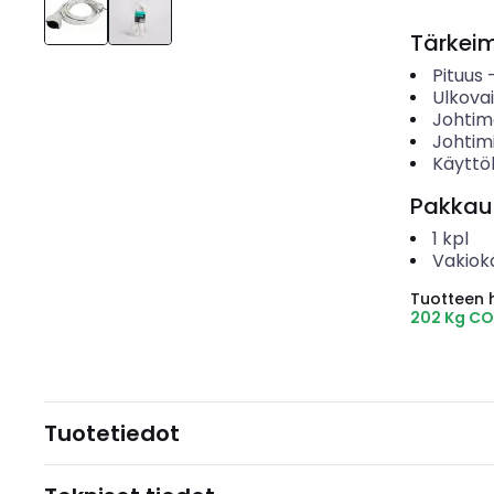
Tärkei
Pituus
Ulkova
Johtime
Johtim
Käyttö
Pakkau
1
kpl
Vakiok
Tuotteen hi
202 Kg CO
Tuotetiedot