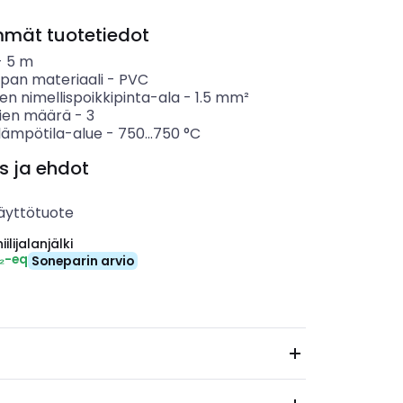
mmät tuotetiedot
-
5
m
ipan materiaali
-
PVC
n nimellispoikkipinta-ala
-
1.5
mm²
ien määrä
-
3
lämpötila-alue
-
750...750
°C
s ja ehdot
äyttötuote
ilijalanjälki
₂-eq
Soneparin arvio