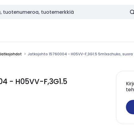
Jatkojohdot
Jatkojohto 15760004 - H05VV-F,3G1.5 5m1xschuko, suora
04 - H05VV-F,3G1.5
Kir
teh