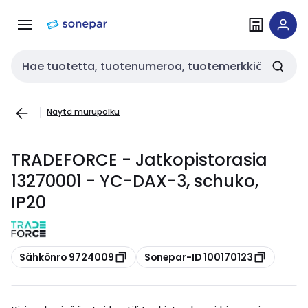
Siirry
Siirry
navigointiin
sisältöön
Haku
Näytä murupolku
TRADEFORCE - Jatkopistorasia
13270001 - YC-DAX-3, schuko,
IP20
Kopioi
Kopioi
Sähkönro 9724009
Sonepar-ID 100170123