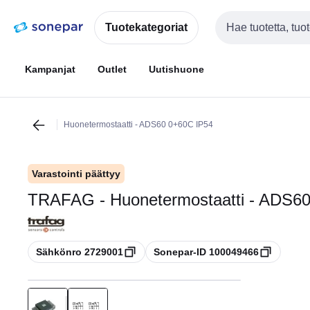
Siirry
Siirry
navigointiin
sisältöön
Tuotekategoriat
Haku
Kampanjat
Outlet
Uutishuone
Huonetermostaatti - ADS60 0+60C IP54
Varastointi päättyy
TRAFAG - Huonetermostaatti - ADS6
Kopioi
Kopioi
Sähkönro 2729001
Sonepar-ID 100049466