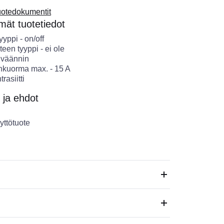
uotedokumentit
ät tuotetiedot
Tyyppi
-
on/off
teen tyyppi
-
ei ole
-
väännin
nkuorma max.
-
15
A
trasiitti
 ja ehdot
yttötuote