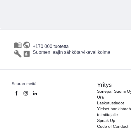
+170 000 tuotetta
Suomen laajin sähkötarvikevalikoima
Seuraa meitä
Yritys
Sonepar Suomi O
Ura
Laskutustiedot
Yleiset hankintae
toimittajalle
Speak Up
Code of Conduct