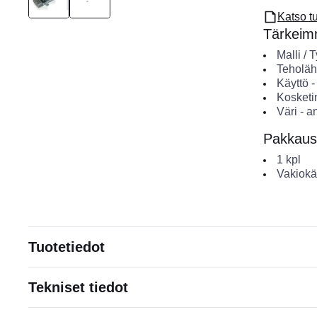
Katso t
Tärkeimm
Malli / 
Teholäh
Käyttö
Kosketi
Väri
-
an
Pakkaus
1
kpl
Vakiokä
Tuotetiedot
Tekniset tiedot