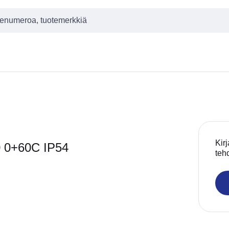
Kirj
0 0+60C IP54
teh