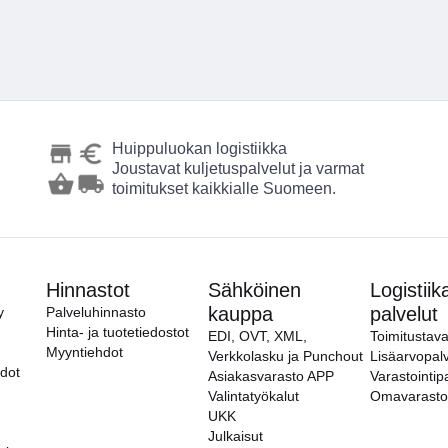
Huippuluokan logistiikka
Joustavat kuljetuspalvelut ja varmat
toimitukset kaikkialle Suomeen.
Hinnastot
Sähköinen
Logistiik
kauppa
palvelut
y
Palveluhinnasto
Hinta- ja tuotetiedostot
EDI, OVT, XML,
Toimitustava
Myyntiehdot
Verkkolasku ja Punchout
Lisäarvopalv
hdot
Asiakasvarasto APP
Varastointip
Valintatyökalut
Omavarasto
UKK
Julkaisut