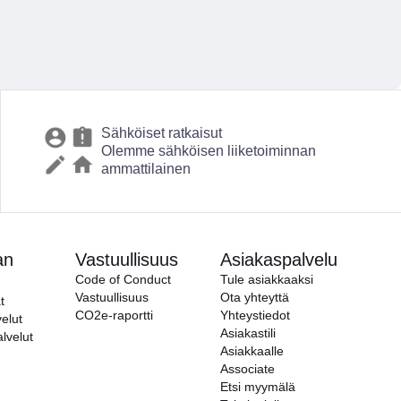
Sähköiset ratkaisut
Olemme sähköisen liiketoiminnan
ammattilainen
an
Vastuullisuus
Asiakaspalvelu
Code of Conduct
Tule asiakkaaksi
Vastuullisuus
Ota yhteyttä
t
CO2e-raportti
Yhteystiedot
elut
Asiakastili
alvelut
Asiakkaalle
Associate
Etsi myymälä