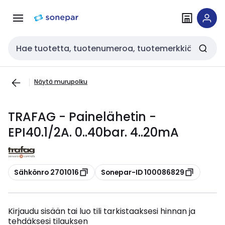
Siirry
Siirry
navigointiin
sisältöön
Haku
Näytä murupolku
TRAFAG - Painelähetin -
EPI40.1/2A. 0..40bar. 4..20mA
Kopioi
Kopioi
Sähkönro 2701016
Sonepar-ID 100086829
Kirjaudu sisään tai luo tili tarkistaaksesi hinnan ja
tehdäksesi tilauksen