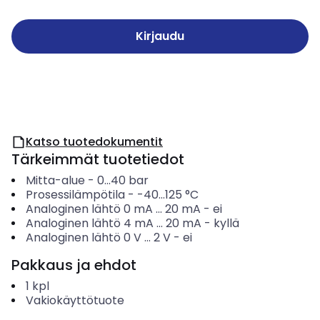
Kirjaudu
Katso tuotedokumentit
Tärkeimmät tuotetiedot
Mitta-alue
-
0...40
bar
Prosessilämpötila
-
-40...125
°C
Analoginen lähtö 0 mA ... 20 mA
-
ei
Analoginen lähtö 4 mA ... 20 mA
-
kyllä
Analoginen lähtö 0 V ... 2 V
-
ei
Pakkaus ja ehdot
1
kpl
Vakiokäyttötuote