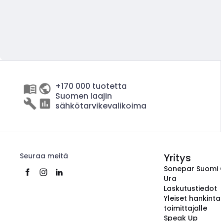
+170 000 tuotetta
Suomen laajin
sähkötarvikevalikoima
Seuraa meitä
Yritys
Sonepar Suomi
Ura
Laskutustiedot
Yleiset hankint
toimittajalle
Speak Up