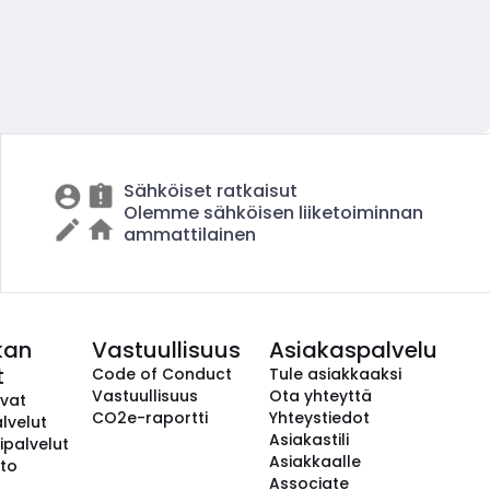
Sähköiset ratkaisut
Olemme sähköisen liiketoiminnan
ammattilainen
kan
Vastuullisuus
Asiakaspalvelu
t
Code of Conduct
Tule asiakkaaksi
Vastuullisuus
Ota yhteyttä
avat
CO2e-raportti
Yhteystiedot
lvelut
Asiakastili
ipalvelut
Asiakkaalle
to
Associate