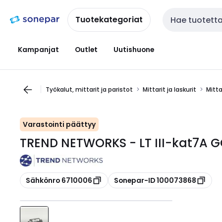
Siirry
Siirry
navigointiin
sisältöön
Tuotekategoriat
Haku
Kampanjat
Outlet
Uutishuone
Työkalut, mittarit ja paristot
Mittarit ja laskurit
Mitta
Varastointi päättyy
TREND NETWORKS - LT III-kat7A G
Kopioi
Kopioi
Sähkönro 6710006
Sonepar-ID 100073868