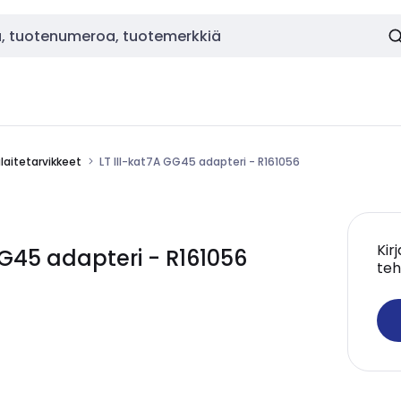
laitetarvikkeet
LT III-kat7A GG45 adapteri - R161056
Kir
G45 adapteri - R161056
teh