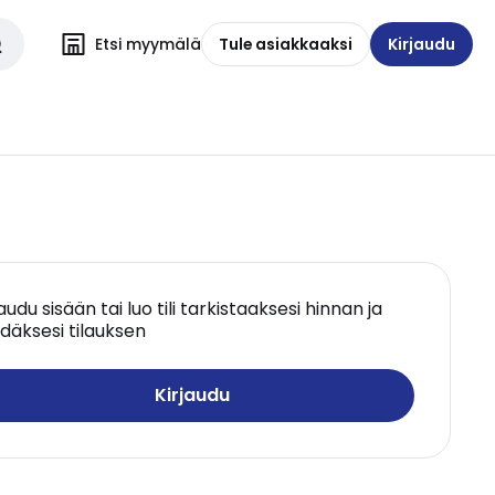
Etsi myymälä
Tule asiakkaaksi
Kirjaudu
jaudu sisään tai luo tili tarkistaaksesi hinnan ja
däksesi tilauksen
Kirjaudu