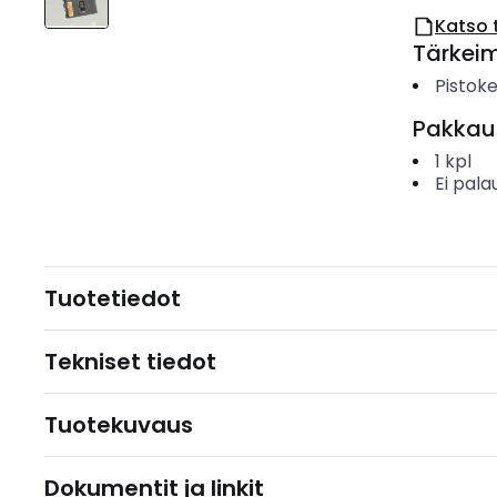
Katso 
Tärkei
Pistok
Pakkau
1
kpl
Ei pala
Tuotetiedot
Tekniset tiedot
Tuotekuvaus
Dokumentit ja linkit