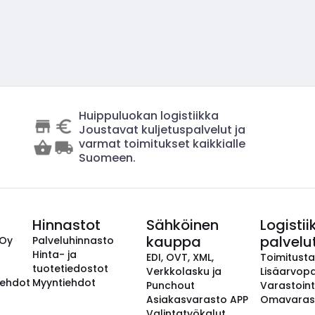
Huippuluokan logistiikka
Joustavat kuljetuspalvelut ja
varmat toimitukset kaikkialle
Suomeen.
Hinnastot
Sähköinen
Logistii
kauppa
palvelu
 Oy
Palveluhinnasto
Hinta- ja
EDI, OVT, XML,
Toimitust
tuotetiedostot
Verkkolasku ja
Lisäarvopa
aehdot
Myyntiehdot
Punchout
Varastoint
Asiakasvarasto APP
Omavaras
Valintatyökalut