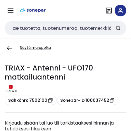
Siirry
Siirry
navigointiin
sisältöön
Haku
Näytä murupolku
TRIAX - Antenni - UFO170
matkailuantenni
Kopioi
Kopioi
Sähkönro 7502100
Sonepar-ID 100037452
Kirjaudu sisään tai luo tili tarkistaaksesi hinnan ja
tehdäksesi tilauksen