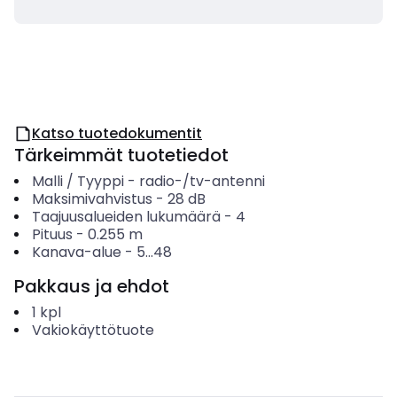
Katso tuotedokumentit
Tärkeimmät tuotetiedot
Malli / Tyyppi
-
radio-/tv-antenni
Maksimivahvistus
-
28
dB
Taajuusalueiden lukumäärä
-
4
Pituus
-
0.255
m
Kanava-alue
-
5...48
Pakkaus ja ehdot
1
kpl
Vakiokäyttötuote