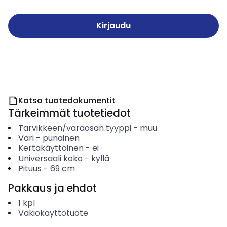
Kirjaudu
Katso tuotedokumentit
Tärkeimmät tuotetiedot
Tarvikkeen/varaosan tyyppi
-
muu
Väri
-
punainen
Kertakäyttöinen
-
ei
Universaali koko
-
kyllä
Pituus
-
69
cm
Pakkaus ja ehdot
1
kpl
Vakiokäyttötuote