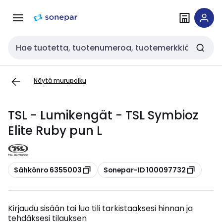
Siirry
Siirry
navigointiin
sisältöön
Haku
Näytä murupolku
TSL - Lumikengät - TSL Symbioz
Elite Ruby pun L
Kopioi
Kopioi
Sähkönro 6355003
Sonepar-ID 100097732
Kirjaudu sisään tai luo tili tarkistaaksesi hinnan ja
tehdäksesi tilauksen