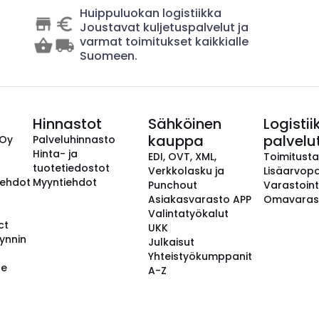
Huippuluokan logistiikka
Joustavat kuljetuspalvelut ja
varmat toimitukset kaikkialle
Suomeen.
Hinnastot
Sähköinen
Logistii
kauppa
palvelu
 Oy
Palveluhinnasto
Hinta- ja
EDI, OVT, XML,
Toimitust
tuotetiedostot
Verkkolasku ja
Lisäarvopa
aehdot
Myyntiehdot
Punchout
Varastoint
Asiakasvarasto APP
Omavaras
Valintatyökalut
ct
UKK
ynnin
Julkaisut
Yhteistyökumppanit
se
A-Z