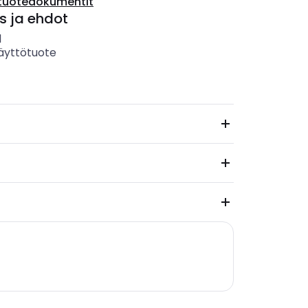
tuotedokumentit
s ja ehdot
l
äyttötuote