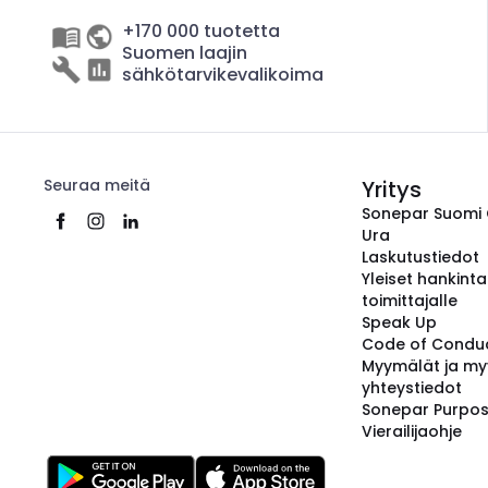
+170 000 tuotetta
Suomen laajin
sähkötarvikevalikoima
Seuraa meitä
Yritys
Sonepar Suomi
Ura
Laskutustiedot
Yleiset hankint
toimittajalle
Speak Up
Code of Condu
Myymälät ja my
yhteystiedot
Sonepar Purpo
Vierailijaohje