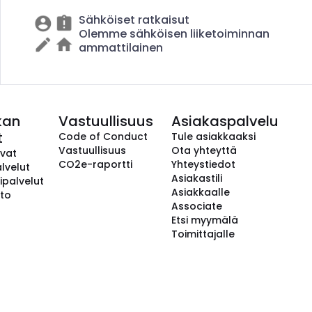
Sähköiset ratkaisut
Olemme sähköisen liiketoiminnan
ammattilainen
kan
Vastuullisuus
Asiakaspalvelu
t
Code of Conduct
Tule asiakkaaksi
Vastuullisuus
Ota yhteyttä
avat
CO2e-raportti
Yhteystiedot
lvelut
Asiakastili
ipalvelut
Asiakkaalle
to
Associate
Etsi myymälä
Toimittajalle