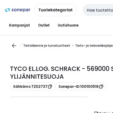
Siirry
Siirry
navigointiin
sisältöön
Tuotekategoriat
Haku
Kampanjat
Outlet
Uutishuone
Tietoliikenne ja turvatuotteet
Tieto- ja televerkkojärj
TYCO EL.LOG. SCHRACK - 569000 
YLIJÄNNITESUOJA
Kopioi
Kopioi
Sähkönro 7202737
Sonepar-ID 100100516