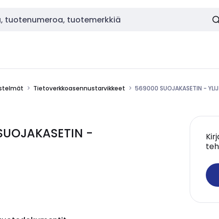
estelmät
Tietoverkkoasennustarvikkeet
569000 SUOJAKASETIN - YLI
SUOJAKASETIN -
Kir
teh