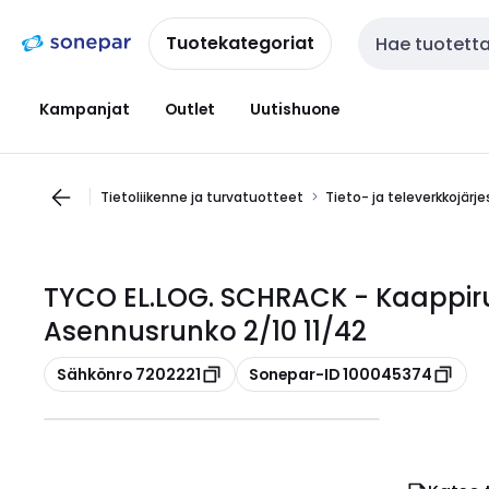
Siirry
Siirry
navigointiin
sisältöön
Tuotekategoriat
Haku
Kampanjat
Outlet
Uutishuone
Tietoliikenne ja turvatuotteet
Tieto- ja televerkkojärj
TYCO EL.LOG. SCHRACK - Kaappirun
Asennusrunko 2/10 11/42
Kopioi
Kopioi
Sähkönro 7202221
Sonepar-ID 100045374