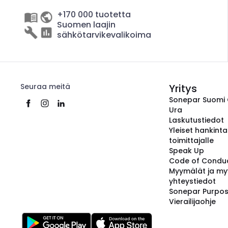
+170 000 tuotetta
Suomen laajin
sähkötarvikevalikoima
Seuraa meitä
Yritys
Sonepar Suomi
Ura
Laskutustiedot
Yleiset hankint
toimittajalle
Speak Up
Code of Condu
Myymälät ja my
yhteystiedot
Sonepar Purpo
Vierailijaohje