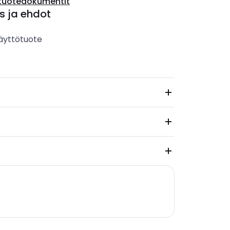
tuotedokumentit
s ja ehdot
äyttötuote