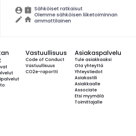
Sähköiset ratkaisut
Olemme sähköisen liiketoiminnan
ammattilainen
kan
Vastuullisuus
Asiakaspalvelu
t
Code of Conduct
Tule asiakkaaksi
Vastuullisuus
Ota yhteyttä
avat
CO2e-raportti
Yhteystiedot
lvelut
Asiakastili
ipalvelut
Asiakkaalle
to
Associate
Etsi myymälä
Toimittajalle