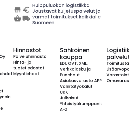
Huippuluokan logistiikka
Joustavat kuljetuspalvelut ja
varmat toimitukset kaikkialle
Suomeen.
Hinnastot
Sähköinen
Logistii
kauppa
palvelu
 Oy
Palveluhinnasto
Hinta- ja
EDI, OVT, XML,
Toimitust
tuotetiedostot
Verkkolasku ja
Lisäarvopa
aehdot
Myyntiehdot
Punchout
Varastoint
Asiakasvarasto APP
Omavaras
Valintatyökalut
ct
UKK
ynnin
Julkaisut
Yhteistyökumppanit
se
A-Z