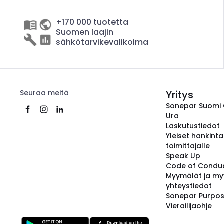
+170 000 tuotetta
Suomen laajin
sähkötarvikevalikoima
Seuraa meitä
Yritys
Sonepar Suomi
Ura
Laskutustiedot
Yleiset hankint
toimittajalle
Speak Up
Code of Condu
Myymälät ja my
yhteystiedot
Sonepar Purpo
Vierailijaohje