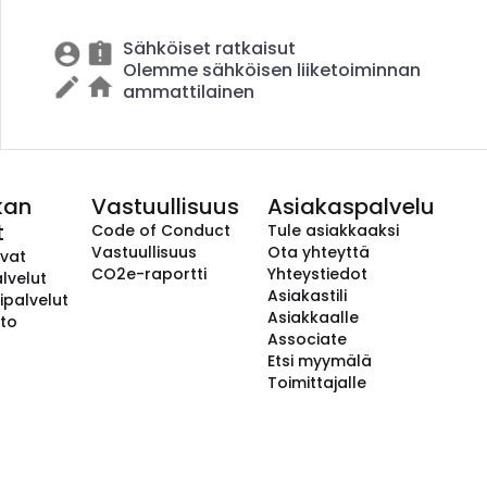
Sähköiset ratkaisut
Olemme sähköisen liiketoiminnan
ammattilainen
kan
Vastuullisuus
Asiakaspalvelu
t
Code of Conduct
Tule asiakkaaksi
Vastuullisuus
Ota yhteyttä
avat
CO2e-raportti
Yhteystiedot
lvelut
Asiakastili
ipalvelut
Asiakkaalle
to
Associate
Etsi myymälä
Toimittajalle