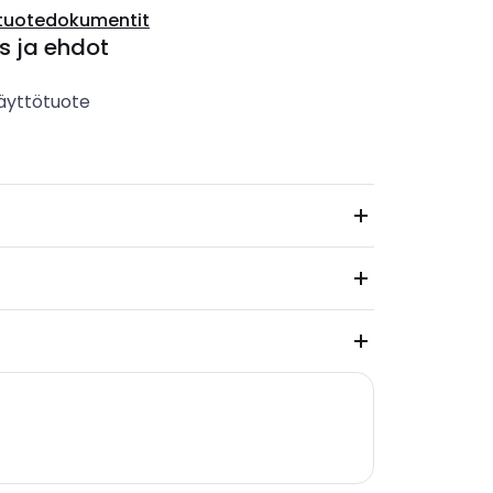
tuotedokumentit
s ja ehdot
äyttötuote