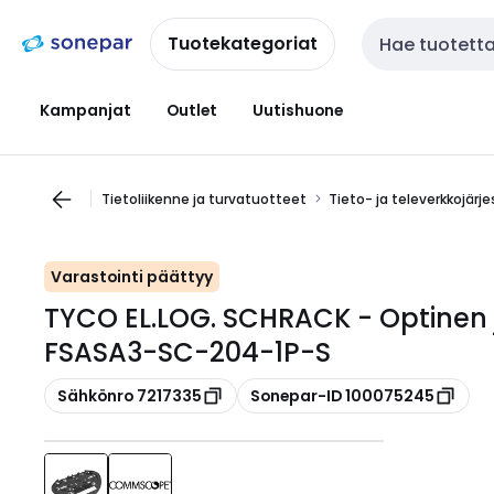
Siirry
Siirry
navigointiin
sisältöön
Tuotekategoriat
Haku
Kampanjat
Outlet
Uutishuone
Tietoliikenne ja turvatuotteet
Tieto- ja televerkkojärj
Varastointi päättyy
TYCO EL.LOG. SCHRACK - Optinen ja
FSASA3-SC-204-1P-S
Kopioi
Kopioi
Sähkönro 7217335
Sonepar-ID 100075245