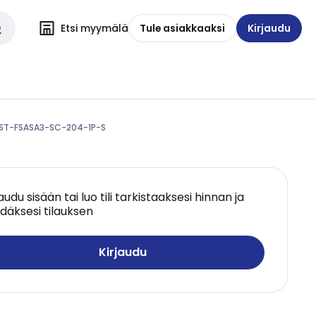
Etsi myymälä
Tule asiakkaaksi
Kirjaudu
 FIST-FSASA3-SC-204-1P-S
jaudu sisään tai luo tili tarkistaaksesi hinnan ja
däksesi tilauksen
Kirjaudu