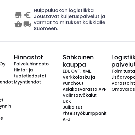
Huippuluokan logistiikka
Joustavat kuljetuspalvelut ja
varmat toimitukset kaikkialle
Suomeen.
Hinnastot
Sähköinen
Logistii
kauppa
palvelu
 Oy
Palveluhinnasto
Hinta- ja
EDI, OVT, XML,
Toimitust
tuotetiedostot
Verkkolasku ja
Lisäarvopa
aehdot
Myyntiehdot
Punchout
Varastoint
Asiakasvarasto APP
Omavaras
Valintatyökalut
ct
UKK
ynnin
Julkaisut
Yhteistyökumppanit
se
A-Z