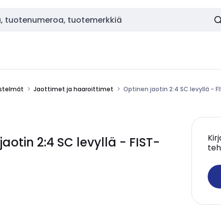
estelmät
Jaottimet ja haaroittimet
Optinen jaotin 2:4 SC levyllä -
Kir
otin 2:4 SC levyllä - FIST-
teh