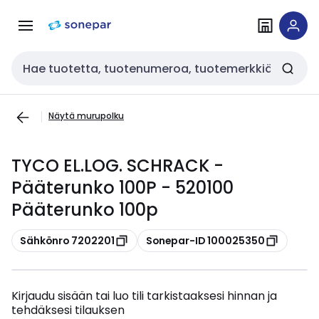
Siirry
Siirry
navigointiin
sisältöön
Haku
Näytä murupolku
TYCO EL.LOG. SCHRACK -
Pääterunko 100P - 520100
Pääterunko 100p
Kopioi
Kopioi
Sähkönro 7202201
Sonepar-ID 100025350
Kirjaudu sisään tai luo tili tarkistaaksesi hinnan ja
tehdäksesi tilauksen