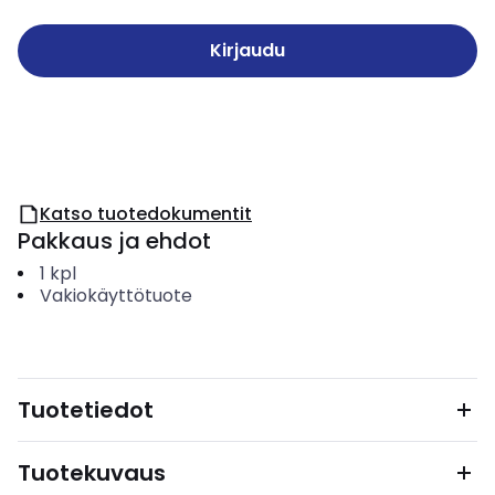
Kirjaudu
Katso tuotedokumentit
Pakkaus ja ehdot
1
kpl
Vakiokäyttötuote
Tuotetiedot
Tuotekuvaus