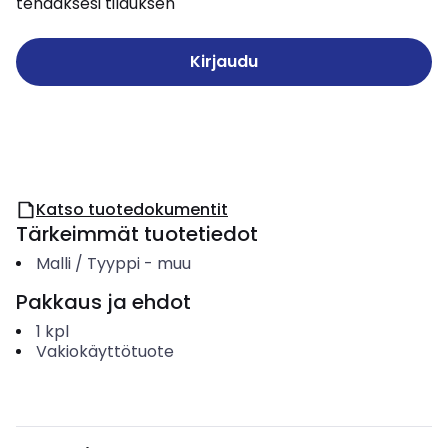
tehdäksesi tilauksen
Kirjaudu
Katso tuotedokumentit
Tärkeimmät tuotetiedot
Malli / Tyyppi
-
muu
Pakkaus ja ehdot
1
kpl
Vakiokäyttötuote