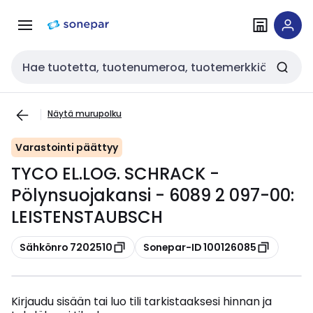
Siirry
Siirry
navigointiin
sisältöön
Haku
Näytä murupolku
Varastointi päättyy
TYCO EL.LOG. SCHRACK -
Pölynsuojakansi - 6089 2 097-00:
LEISTENSTAUBSCH
Kopioi
Kopioi
Sähkönro 7202510
Sonepar-ID 100126085
Kirjaudu sisään tai luo tili tarkistaaksesi hinnan ja