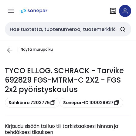
Siirry
Siirry
navigointiin
sisältöön
Haku
Näytä murupolku
TYCO EL.LOG. SCHRACK - Tarvike
692829 FGS-MTRM-C 2X2 - FGS
2x2 pyöristyskaulus
Kopioi
Kopioi
Sähkönro 7203775
Sonepar-ID 100028927
Kirjaudu sisään tai luo tili tarkistaaksesi hinnan ja
tehdäksesi tilauksen