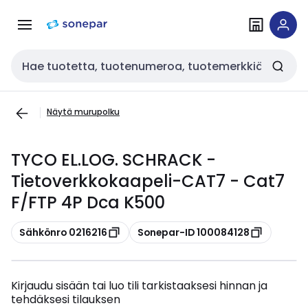
Siirry
Siirry
navigointiin
sisältöön
Haku
Näytä murupolku
TYCO EL.LOG. SCHRACK -
Tietoverkkokaapeli-CAT7 - Cat7
F/FTP 4P Dca K500
Kopioi
Kopioi
Sähkönro 0216216
Sonepar-ID 100084128
Kirjaudu sisään tai luo tili tarkistaaksesi hinnan ja
tehdäksesi tilauksen