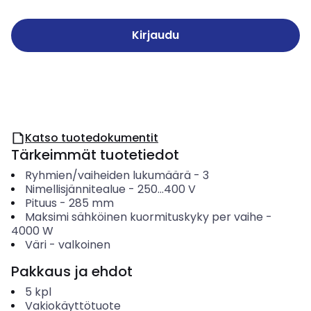
Kirjaudu
Katso tuotedokumentit
Tärkeimmät tuotetiedot
Ryhmien/vaiheiden lukumäärä
-
3
Nimellisjännitealue
-
250...400
V
Pituus
-
285
mm
Maksimi sähköinen kuormituskyky per vaihe
-
4000
W
Väri
-
valkoinen
Pakkaus ja ehdot
5
kpl
Vakiokäyttötuote