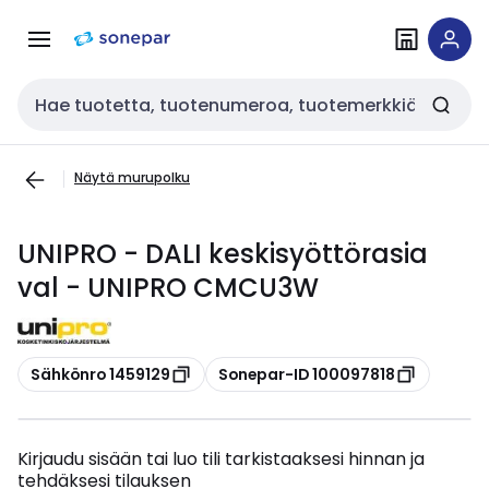
Siirry
Siirry
navigointiin
sisältöön
Haku
Näytä murupolku
UNIPRO - DALI keskisyöttörasia
val - UNIPRO CMCU3W
Kopioi
Kopioi
Sähkönro 1459129
Sonepar-ID 100097818
Kirjaudu sisään tai luo tili tarkistaaksesi hinnan ja
tehdäksesi tilauksen