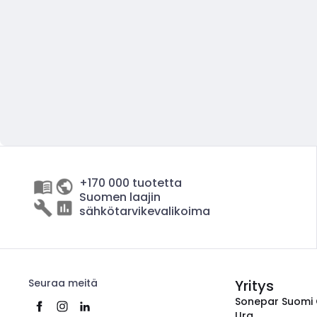
+170 000 tuotetta
Suomen laajin
sähkötarvikevalikoima
Seuraa meitä
Yritys
Sonepar Suomi
Ura