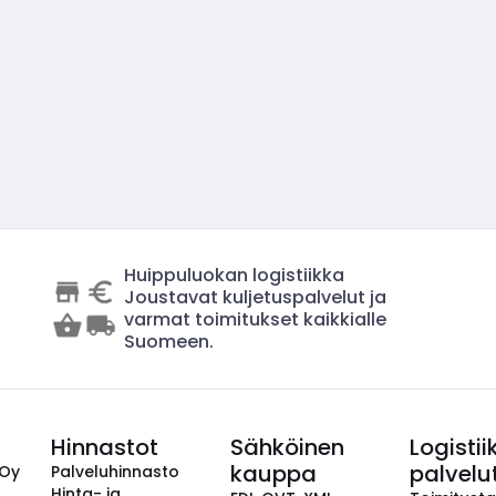
Huippuluokan logistiikka
Joustavat kuljetuspalvelut ja
varmat toimitukset kaikkialle
Suomeen.
Hinnastot
Sähköinen
Logistii
kauppa
palvelu
 Oy
Palveluhinnasto
Hinta- ja