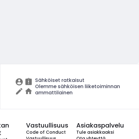
Sähköiset ratkaisut
Olemme sähköisen liiketoiminnan
ammattilainen
kan
Vastuullisuus
Asiakaspalvelu
t
Code of Conduct
Tule asiakkaaksi
Vastuullisuus
Ota yhteyttä