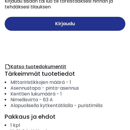
Kirjaudu sisään tai luo tili tarkistaaksesi hinnan ja
tehdäksesi tilauksen
Kirjaudu
Katso tuotedokumentit
Tärkeimmät tuotetiedot
Mittariristikkojen määrä
-
1
Asennustapa
-
pinta-asennus
Kenttien lukumäärä
-
1
Nimellisvirta
-
63
A
Alapuolisella kytkentätilalla
-
puristimilla
Pakkaus ja ehdot
1
kpl