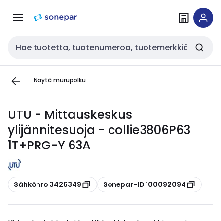
Siirry
Siirry
navigointiin
sisältöön
Haku
Näytä murupolku
UTU - Mittauskeskus
ylijännitesuoja - collie3806P63
1T+PRG-Y 63A
Kopioi
Kopioi
Sähkönro 3426349
Sonepar-ID 100092094