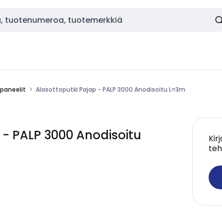
-paneelit
Alasottoputki Pajap - PALP 3000 Anodisoitu L=3m
 - PALP 3000 Anodisoitu
Kir
teh