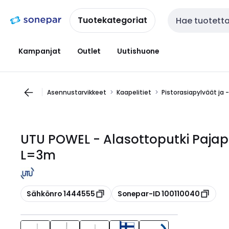
Siirry
Siirry
navigointiin
sisältöön
Tuotekategoriat
Haku
Kampanjat
Outlet
Uutishuone
Asennustarvikkeet
Kaapelitiet
Pistorasiapylväät ja 
UTU POWEL - Alasottoputki Pajap
L=3m
Kopioi
Kopioi
Sähkönro 1444555
Sonepar-ID 100110040