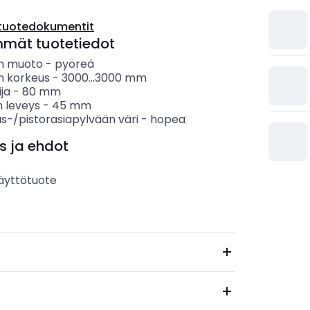
tuotedokumentit
mmät tuotetiedot
n muoto
-
pyöreä
n korkeus
-
3000...3000
mm
ija
-
80
mm
 leveys
-
45
mm
s-/pistorasiapylvään väri
-
hopea
s ja ehdot
äyttötuote