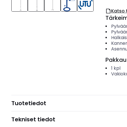
Katso 
Tärkei
Pylvää
Pylvää
Halkais
Kannen
Asennu
Pakkau
1
kpl
Vakiok
Tuotetiedot
Tekniset tiedot