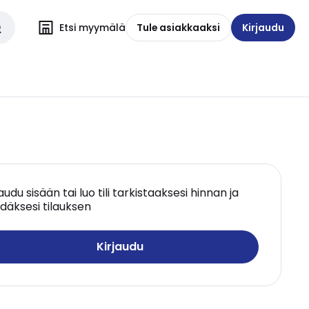
Etsi myymälä
Tule asiakkaaksi
Kirjaudu
jaudu sisään tai luo tili tarkistaaksesi hinnan ja
däksesi tilauksen
Kirjaudu