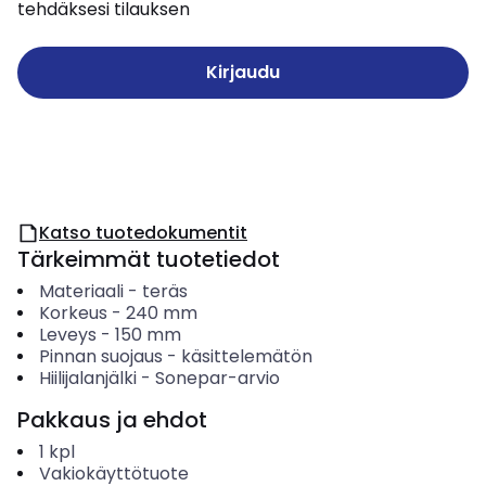
tehdäksesi tilauksen
Kirjaudu
Katso tuotedokumentit
Tärkeimmät tuotetiedot
Materiaali
-
teräs
Korkeus
-
240
mm
Leveys
-
150
mm
Pinnan suojaus
-
käsittelemätön
Hiilijalanjälki
-
Sonepar-arvio
Pakkaus ja ehdot
1
kpl
Vakiokäyttötuote