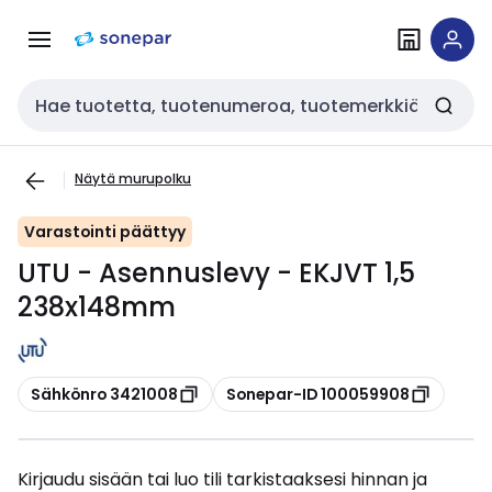
Siirry
Siirry
navigointiin
sisältöön
Haku
Näytä murupolku
Varastointi päättyy
UTU - Asennuslevy - EKJVT 1,5
238x148mm
Kopioi
Kopioi
Sähkönro 3421008
Sonepar-ID 100059908
Kirjaudu sisään tai luo tili tarkistaaksesi hinnan ja