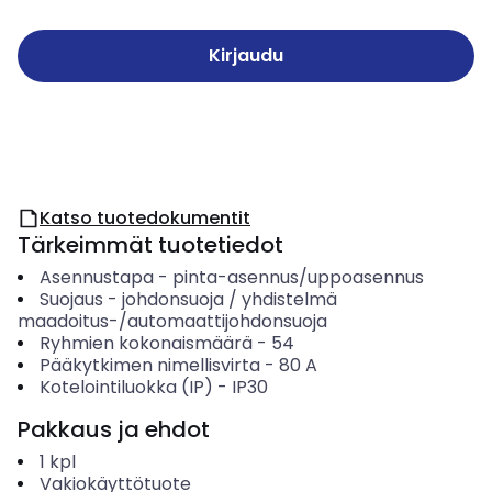
Kirjaudu
Katso tuotedokumentit
Tärkeimmät tuotetiedot
Asennustapa
-
pinta-asennus/uppoasennus
Suojaus
-
johdonsuoja / yhdistelmä
maadoitus-/automaattijohdonsuoja
Ryhmien kokonaismäärä
-
54
Pääkytkimen nimellisvirta
-
80
A
Kotelointiluokka (IP)
-
IP30
Pakkaus ja ehdot
1
kpl
Vakiokäyttötuote