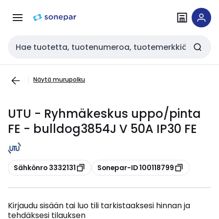
Siirry
Siirry
navigointiin
sisältöön
Haku
Näytä murupolku
UTU - Ryhmäkeskus uppo/pinta
FE - bulldog3854J V 50A IP30 FE
Kopioi
Kopioi
Sähkönro 3332131
Sonepar-ID 100118799
Kirjaudu sisään tai luo tili tarkistaaksesi hinnan ja
tehdäksesi tilauksen