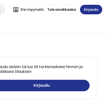
Etsi myymälä
Tule asiakkaaksi
Kirjaudu
jaudu sisään tai luo tili tarkistaaksesi hinnan ja
däksesi tilauksen
Kirjaudu