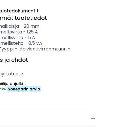
tuotedokumentit
mmät tuotetiedot
alkaisija
-
20
mm
mellisvirta
-
125
A
imellisvirta
-
5
A
imellisteho
-
0.5
VA
 Tyyppi
-
läpivientivirranmuunnin
s ja ehdot
äyttötuote
ilijalanjälki
-eq
Soneparin arvio