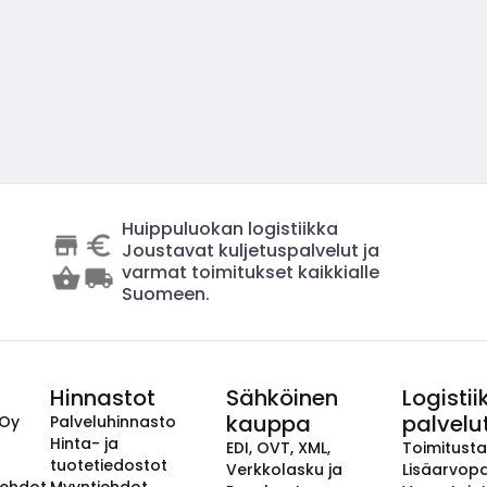
Huippuluokan logistiikka
Joustavat kuljetuspalvelut ja
varmat toimitukset kaikkialle
Suomeen.
Hinnastot
Sähköinen
Logistii
kauppa
palvelu
 Oy
Palveluhinnasto
Hinta- ja
EDI, OVT, XML,
Toimitust
tuotetiedostot
Verkkolasku ja
Lisäarvopa