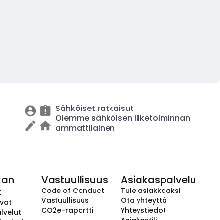
Sähköiset ratkaisut
Olemme sähköisen liiketoiminnan
ammattilainen
kan
Vastuullisuus
Asiakaspalvelu
t
Code of Conduct
Tule asiakkaaksi
Vastuullisuus
Ota yhteyttä
avat
CO2e-raportti
Yhteystiedot
lvelut