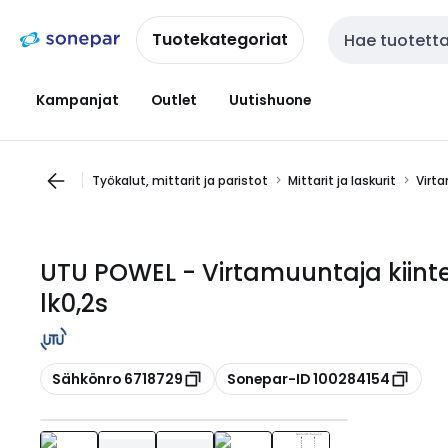
Siirry
Siirry
navigointiin
sisältöön
Tuotekategoriat
Haku
Kampanjat
Outlet
Uutishuone
Työkalut, mittarit ja paristot
Mittarit ja laskurit
Virt
UTU POWEL - Virtamuuntaja kiint
lk0,2s
Kopioi
Kopioi
Sähkönro 6718729
Sonepar-ID 100284154