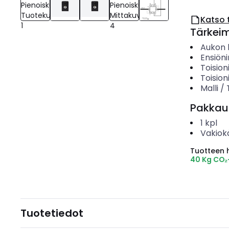
Katso 
Tärkei
Aukon h
Ensiöni
Toision
Toision
Malli /
Pakkau
1
kpl
Vakiok
Tuotteen hi
40 Kg CO₂
Tuotetiedot