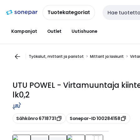
Siirry
Siirry
navigointiin
sisältöön
Tuotekategoriat
Haku
Kampanjat
Outlet
Uutishuone
Työkalut, mittarit ja paristot
Mittarit ja laskurit
Virt
UTU POWEL - Virtamuuntaja kiint
lk0,2
Kopioi
Kopioi
Sähkönro 6718731
Sonepar-ID 100284158