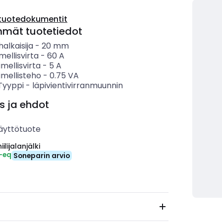
tuotedokumentit
mmät tuotetiedot
alkaisija
-
20
mm
mellisvirta
-
60
A
imellisvirta
-
5
A
imellisteho
-
0.75
VA
 Tyyppi
-
läpivientivirranmuunnin
s ja ehdot
äyttötuote
ilijalanjälki
-eq
Soneparin arvio