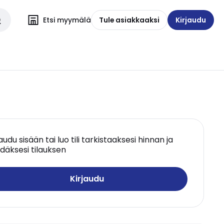
Etsi myymälä
Tule asiakkaaksi
Kirjaudu
jaudu sisään tai luo tili tarkistaaksesi hinnan ja
däksesi tilauksen
Kirjaudu