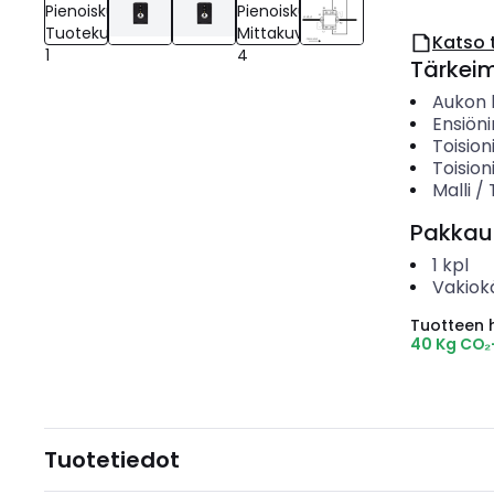
Katso 
Tärkei
Aukon h
Ensiöni
Toision
Toision
Malli /
Pakkau
1
kpl
Vakiok
Tuotteen hi
40 Kg CO₂
Tuotetiedot