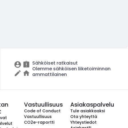
Sähköiset ratkaisut
Olemme sähköisen liiketoiminnan
ammattilainen
kan
Vastuullisuus
Asiakaspalvelu
t
Code of Conduct
Tule asiakkaaksi
Vastuullisuus
Ota yhteyttä
avat
CO2e-raportti
Yhteystiedot
lvelut