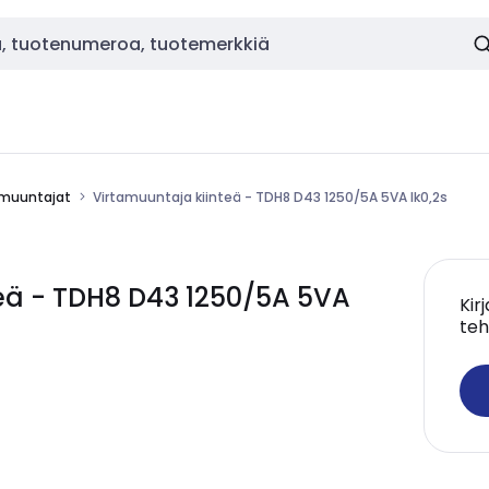
amuuntajat
Virtamuuntaja kiinteä - TDH8 D43 1250/5A 5VA lk0,2s
eä - TDH8 D43 1250/5A 5VA
Kir
teh