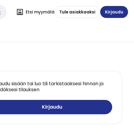
Etsi myymälä
Tule asiakkaaksi
Kirjaudu
jaudu sisään tai luo tili tarkistaaksesi hinnan ja
däksesi tilauksen
Kirjaudu