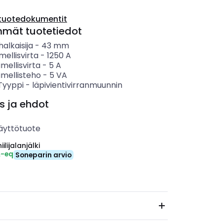
tuotedokumentit
mmät tuotetiedot
alkaisija
-
43
mm
mellisvirta
-
1250
A
imellisvirta
-
5
A
imellisteho
-
5
VA
 Tyyppi
-
läpivientivirranmuunnin
s ja ehdot
äyttötuote
ilijalanjälki
₂-eq
Soneparin arvio