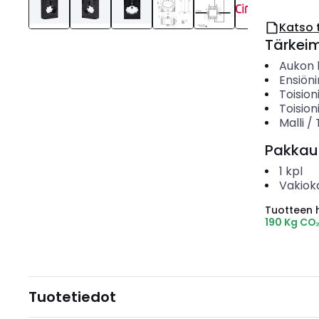
Katso 
Tärkei
Aukon h
Ensiöni
Toision
Toision
Malli /
Pakkau
1
kpl
Vakiok
Tuotteen hi
190 Kg CO
Tuotetiedot