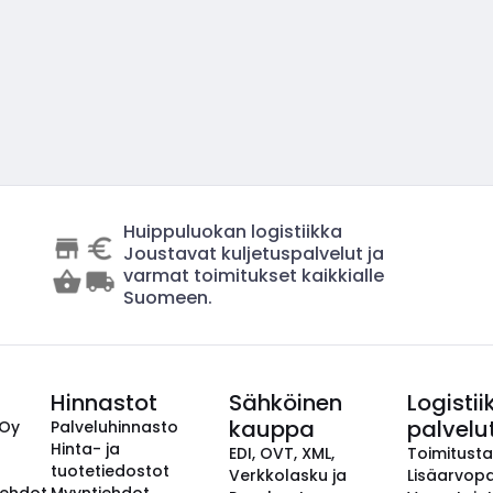
Huippuluokan logistiikka
Joustavat kuljetuspalvelut ja
varmat toimitukset kaikkialle
Suomeen.
Hinnastot
Sähköinen
Logistii
kauppa
palvelu
 Oy
Palveluhinnasto
Hinta- ja
EDI, OVT, XML,
Toimitust
tuotetiedostot
Verkkolasku ja
Lisäarvopa