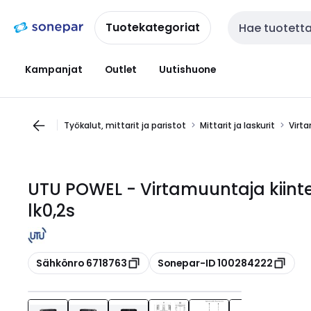
Siirry
Siirry
navigointiin
sisältöön
Tuotekategoriat
Haku
Kampanjat
Outlet
Uutishuone
Työkalut, mittarit ja paristot
Mittarit ja laskurit
Virt
UTU POWEL - Virtamuuntaja kiint
lk0,2s
Kopioi
Kopioi
Sähkönro 6718763
Sonepar-ID 100284222