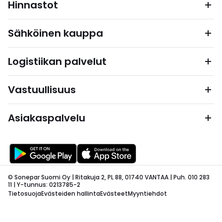
Hinnastot
Sähköinen kauppa
Logistiikan palvelut
Vastuullisuus
Asiakaspalvelu
© Sonepar Suomi Oy | Ritakuja 2, PL 88, 01740 VANTAA | Puh. 010 283
11 | Y-tunnus: 0213785-2
Tietosuoja
Evästeiden hallinta
Evästeet
Myyntiehdot