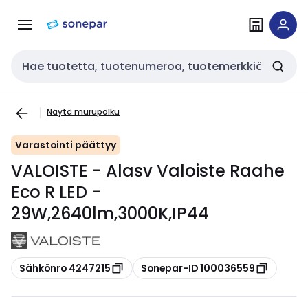
Siirry
Siirry
navigointiin
sisältöön
Haku
Näytä murupolku
Varastointi päättyy
VALOISTE - Alasv Valoiste Raahe
Eco R LED -
29W,2640lm,3000K,IP44
Kopioi
Kopioi
Sähkönro 4247215
Sonepar-ID 100036559