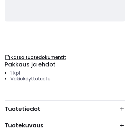
Katso tuotedokumentit
Pakkaus ja ehdot
1
kpl
Vakiokäyttötuote
Tuotetiedot
Tuotekuvaus