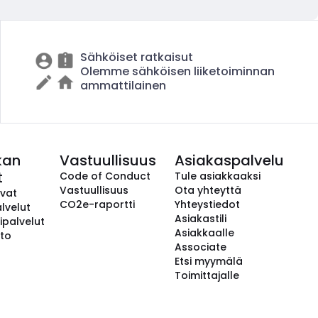
Sähköiset ratkaisut
Olemme sähköisen liiketoiminnan
ammattilainen
kan
Vastuullisuus
Asiakaspalvelu
t
Code of Conduct
Tule asiakkaaksi
Vastuullisuus
Ota yhteyttä
avat
CO2e-raportti
Yhteystiedot
lvelut
Asiakastili
ipalvelut
Asiakkaalle
to
Associate
Etsi myymälä
Toimittajalle