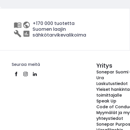
+170 000 tuotetta
Suomen laajin
sähkötarvikevalikoima
Seuraa meitä
Yritys
Sonepar Suomi
Ura
Laskutustiedot
Yleiset hankint
toimittajalle
Speak Up
Code of Condu
Myymälät ja my
yhteystiedot
Sonepar Purpo