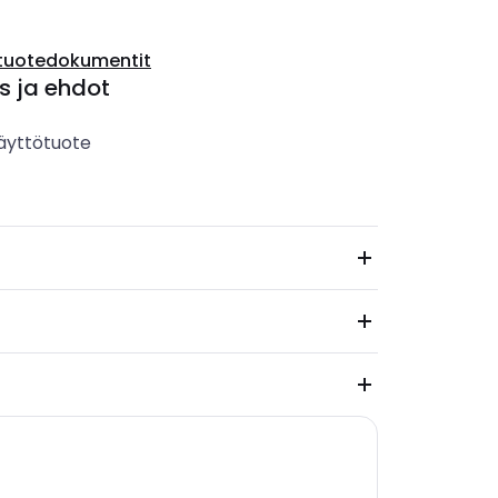
tuotedokumentit
s ja ehdot
äyttötuote