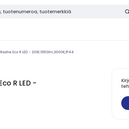
e Raahe Eco R LED - 20W,1950lm,3000K,IP44
Kir
Eco R LED -
teh