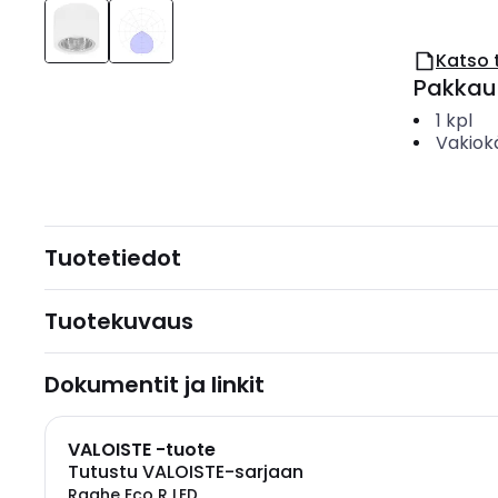
Katso 
Pakkau
1
kpl
Vakiok
Tuotetiedot
Tuotekuvaus
Dokumentit ja linkit
VALOISTE -tuote
Tutustu VALOISTE-sarjaan
Raahe Eco R LED