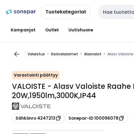
Siirry
Siirry
navigointiin
sisältöön
Tuotekategoriat
Haku
Kampanjat
Outlet
Uutishuone
Valaistus
Sisävalaisimet
Alasvalot
Alasv Valoist
Varastointi päättyy
VALOISTE - Alasv Valoiste Raahe 
20W,1950lm,3000K,IP44
Kopioi
Kopioi
Sähkönro 4247213
Sonepar-ID 100096078