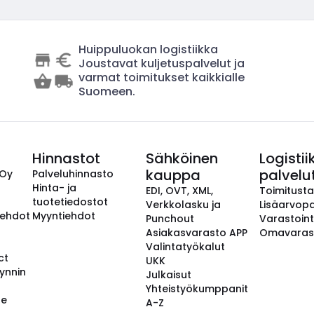
Huippuluokan logistiikka
Joustavat kuljetuspalvelut ja
varmat toimitukset kaikkialle
Suomeen.
Hinnastot
Sähköinen
Logistii
kauppa
palvelu
 Oy
Palveluhinnasto
Hinta- ja
EDI, OVT, XML,
Toimitust
tuotetiedostot
Verkkolasku ja
Lisäarvopa
aehdot
Myyntiehdot
Punchout
Varastoint
Asiakasvarasto APP
Omavaras
Valintatyökalut
ct
UKK
ynnin
Julkaisut
Yhteistyökumppanit
se
A-Z