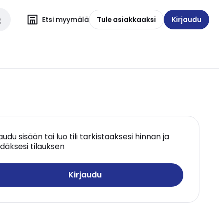
Etsi myymälä
Tule asiakkaaksi
Kirjaudu
jaudu sisään tai luo tili tarkistaaksesi hinnan ja
däksesi tilauksen
Kirjaudu