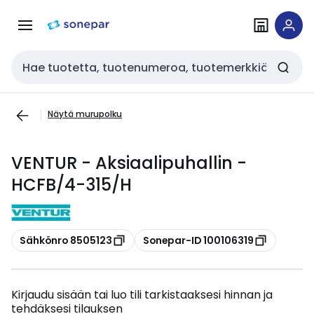
Siirry
Siirry
navigointiin
sisältöön
Haku
Näytä murupolku
VENTUR - Aksiaalipuhallin -
HCFB/4-315/H
Kopioi
Kopioi
Sähkönro 8505123
Sonepar-ID 100106319
Kirjaudu sisään tai luo tili tarkistaaksesi hinnan ja
tehdäksesi tilauksen