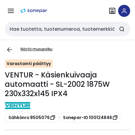
Siirry
Siirry
navigointiin
sisältöön
Haku
Näytä murupolku
Varastointi päättyy
VENTUR - Käsienkuivaaja
automaatti - SL-2002 1875W
230x332x145 IPX4
Kopioi
Kopioi
Sähkönro 8505076
Sonepar-ID 100124846