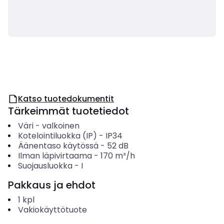
Katso tuotedokumentit
Tärkeimmät tuotetiedot
Väri
-
valkoinen
Kotelointiluokka (IP)
-
IP34
Äänentaso käytössä
-
52
dB
Ilman läpivirtaama
-
170
m³/h
Suojausluokka
-
I
Pakkaus ja ehdot
1
kpl
Vakiokäyttötuote