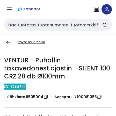
Siirry
Siirry
navigointiin
sisältöön
Haku
Näytä murupolku
VENTUR - Puhallin
takavedonest.ajastin - SILENT 100
CRZ 28 db Ø100mm
Kopioi
Kopioi
Sähkönro 8505004
Sonepar-ID 100081055