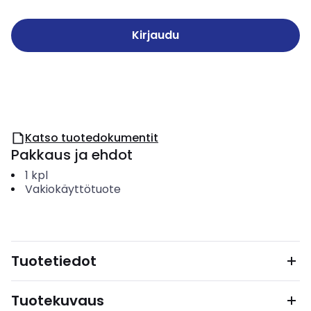
Kirjaudu
Katso tuotedokumentit
Pakkaus ja ehdot
1
kpl
Vakiokäyttötuote
Tuotetiedot
Tuotekuvaus