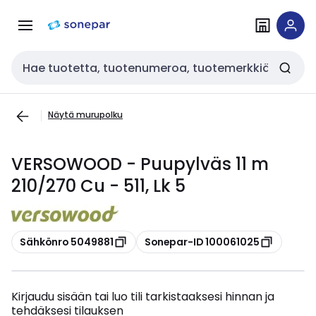
Siirry
Siirry
navigointiin
sisältöön
Haku
Näytä murupolku
VERSOWOOD - Puupylväs 11 m
210/270 Cu - 511, Lk 5
Kopioi
Kopioi
Sähkönro 5049881
Sonepar-ID 100061025
Kirjaudu sisään tai luo tili tarkistaaksesi hinnan ja
tehdäksesi tilauksen