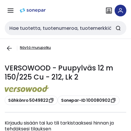
Siirry
Siirry
navigointiin
sisältöön
Haku
Näytä murupolku
VERSOWOOD - Puupylväs 12 m
150/225 Cu - 212, Lk 2
Kopioi
Kopioi
Sähkönro 5049822
Sonepar-ID 100080902
Kirjaudu sisään tai luo tili tarkistaaksesi hinnan ja
tehdäksesi tilauksen