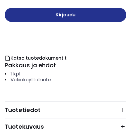
Kirjaudu
Katso tuotedokumentit
Pakkaus ja ehdot
1
kpl
Vakiokäyttötuote
Tuotetiedot
Tuotekuvaus