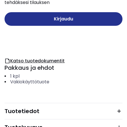
tehdäksesi tilauksen
Kirjaudu
Katso tuotedokumentit
Pakkaus ja ehdot
1
kpl
Vakiokäyttötuote
Tuotetiedot