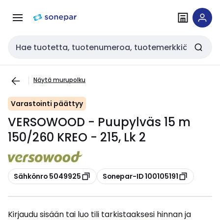
Siirry
Siirry
navigointiin
sisältöön
Haku
Näytä murupolku
Varastointi päättyy
VERSOWOOD - Puupylväs 15 m
150/260 KREO - 215, Lk 2
Kopioi
Kopioi
Sähkönro 5049925
Sonepar-ID 100105191
Kirjaudu sisään tai luo tili tarkistaaksesi hinnan ja