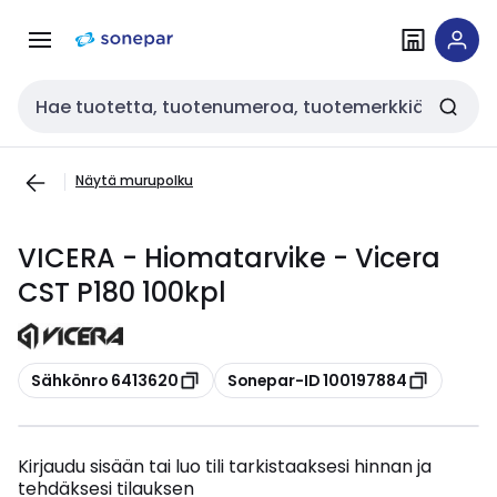
Siirry
Siirry
navigointiin
sisältöön
Haku
Näytä murupolku
VICERA - Hiomatarvike - Vicera
CST P180 100kpl
Kopioi
Kopioi
Sähkönro 6413620
Sonepar-ID 100197884
Kirjaudu sisään tai luo tili tarkistaaksesi hinnan ja
tehdäksesi tilauksen