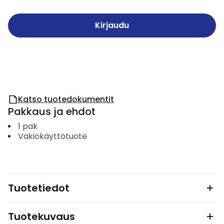
Kirjaudu
Katso tuotedokumentit
Pakkaus ja ehdot
1
pak
Vakiokäyttötuote
Tuotetiedot
Tuotekuvaus