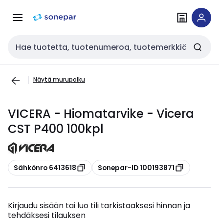
Siirry
Siirry
navigointiin
sisältöön
Haku
Näytä murupolku
VICERA - Hiomatarvike - Vicera
CST P400 100kpl
Kopioi
Kopioi
Sähkönro 6413618
Sonepar-ID 100193871
Kirjaudu sisään tai luo tili tarkistaaksesi hinnan ja
tehdäksesi tilauksen