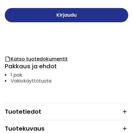
Kirjaudu
Katso tuotedokumentit
Pakkaus ja ehdot
1
pak
Vakiokäyttötuote
Tuotetiedot
Tuotekuvaus