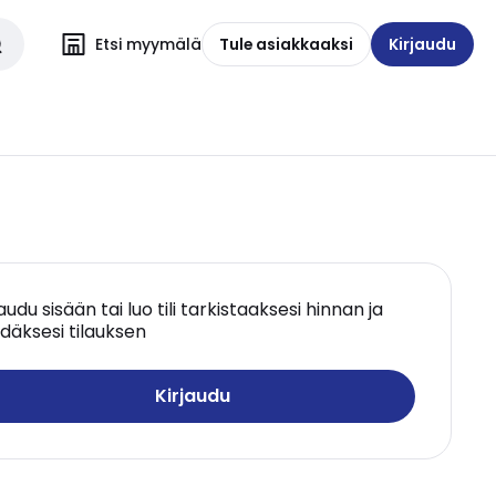
Etsi myymälä
Tule asiakkaaksi
Kirjaudu
jaudu sisään tai luo tili tarkistaaksesi hinnan ja
däksesi tilauksen
Kirjaudu