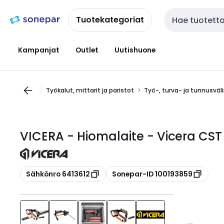
Siirry
Siirry
navigointiin
sisältöön
Tuotekategoriat
Haku
Kampanjat
Outlet
Uutishuone
Työkalut, mittarit ja paristot
Työ-, turva- ja tunnusväl
VICERA - Hiomalaite - Vicera CST
Kopioi
Kopioi
Sähkönro 6413612
Sonepar-ID 100193859