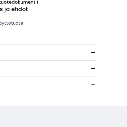
tuotedokumentit
s ja ehdot
äyttötuote