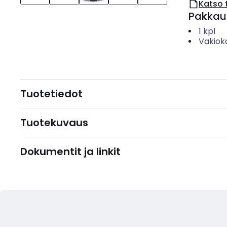
Katso 
Pakkau
1
kpl
Vakiok
Tuotetiedot
Tuotekuvaus
Dokumentit ja linkit