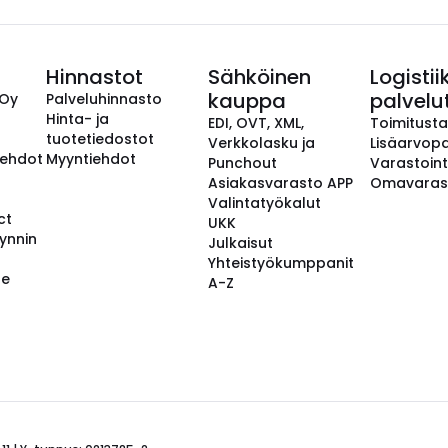
Hinnastot
Sähköinen
Logistii
kauppa
palvelu
 Oy
Palveluhinnasto
Hinta- ja
EDI, OVT, XML,
Toimitust
tuotetiedostot
Verkkolasku ja
Lisäarvopa
aehdot
Myyntiehdot
Punchout
Varastoint
Asiakasvarasto APP
Omavaras
Valintatyökalut
ct
UKK
ynnin
Julkaisut
Yhteistyökumppanit
se
A-Z