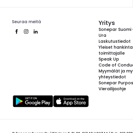
Seuraa meitä
Yritys
Sonepar Suomi
Ura
Laskutustiedot
Yleiset hankint
toimittajalle
Speak Up
Code of Condu
Myymälät ja my
yhteystiedot
Sonepar Purpo
Vierailijaohje