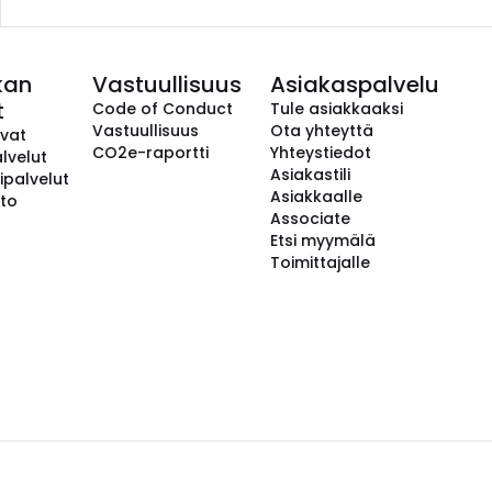
kan
Vastuullisuus
Asiakaspalvelu
t
Code of Conduct
Tule asiakkaaksi
Vastuullisuus
Ota yhteyttä
avat
CO2e-raportti
Yhteystiedot
lvelut
Asiakastili
ipalvelut
Asiakkaalle
to
Associate
Etsi myymälä
Toimittajalle