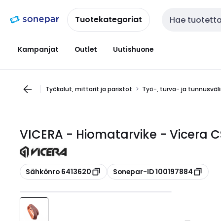
Siirry
Siirry
navigointiin
sisältöön
Tuotekategoriat
Haku
Kampanjat
Outlet
Uutishuone
Työkalut, mittarit ja paristot
Työ-, turva- ja tunnusväl
VICERA - Hiomatarvike - Vicera C
Kopioi
Kopioi
Sähkönro 6413620
Sonepar-ID 100197884