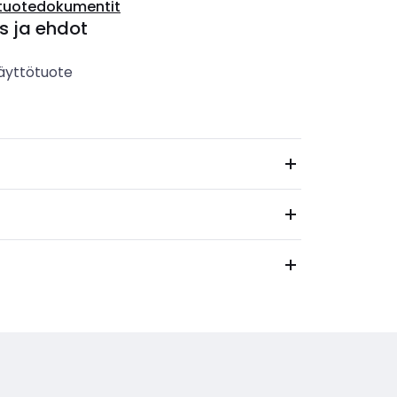
tuotedokumentit
s ja ehdot
äyttötuote