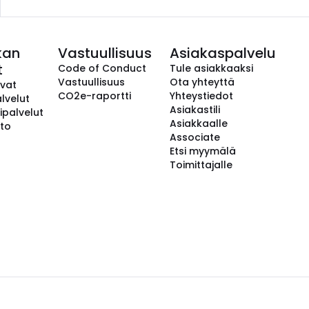
kan
Vastuullisuus
Asiakaspalvelu
t
Code of Conduct
Tule asiakkaaksi
Vastuullisuus
Ota yhteyttä
avat
CO2e-raportti
Yhteystiedot
lvelut
Asiakastili
ipalvelut
Asiakkaalle
to
Associate
Etsi myymälä
Toimittajalle