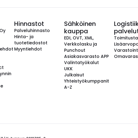
Hinnastot
Sähköinen
Logistii
kauppa
palvelu
 Oy
Palveluhinnasto
Hinta- ja
EDI, OVT, XML,
Toimitust
tuotetiedostot
Verkkolasku ja
Lisäarvopa
aehdot
Myyntiehdot
Punchout
Varastoint
Asiakasvarasto APP
Omavaras
Valintatyökalut
ct
UKK
ynnin
Julkaisut
Yhteistyökumppanit
se
A-Z