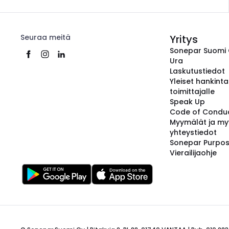
Seuraa meitä
Yritys
Sonepar Suomi
Ura
Laskutustiedot
Yleiset hankint
toimittajalle
Speak Up
Code of Condu
Myymälät ja my
yhteystiedot
Sonepar Purpo
Vierailijaohje