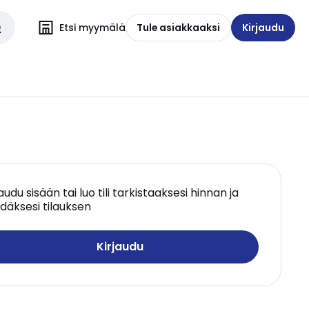
Etsi myymälä
Tule asiakkaaksi
Kirjaudu
jaudu sisään tai luo tili tarkistaaksesi hinnan ja
däksesi tilauksen
Kirjaudu