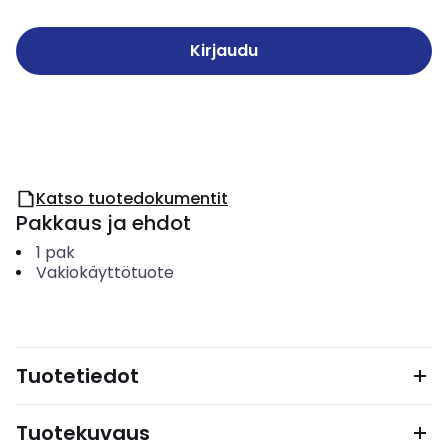
Kirjaudu
Katso tuotedokumentit
Pakkaus ja ehdot
1
pak
Vakiokäyttötuote
Tuotetiedot
Tuotekuvaus