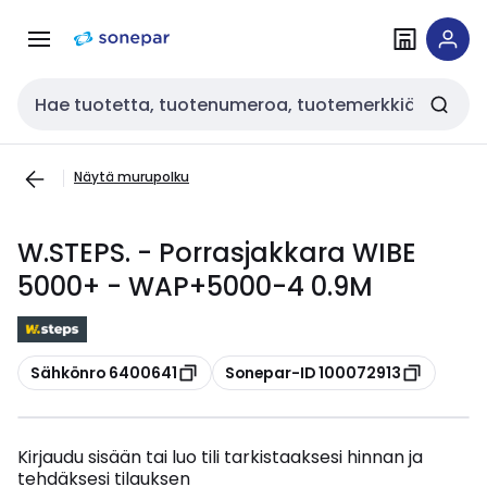
Siirry
Siirry
navigointiin
sisältöön
Haku
Näytä murupolku
W.STEPS. - Porrasjakkara WIBE
5000+ - WAP+5000-4 0.9M
Kopioi
Kopioi
Sähkönro 6400641
Sonepar-ID 100072913
Kirjaudu sisään tai luo tili tarkistaaksesi hinnan ja
tehdäksesi tilauksen