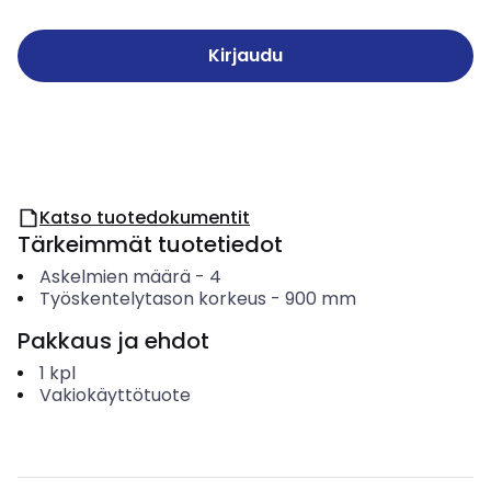
Kirjaudu
Katso tuotedokumentit
Tärkeimmät tuotetiedot
Askelmien määrä
-
4
Työskentelytason korkeus
-
900
mm
Pakkaus ja ehdot
1
kpl
Vakiokäyttötuote