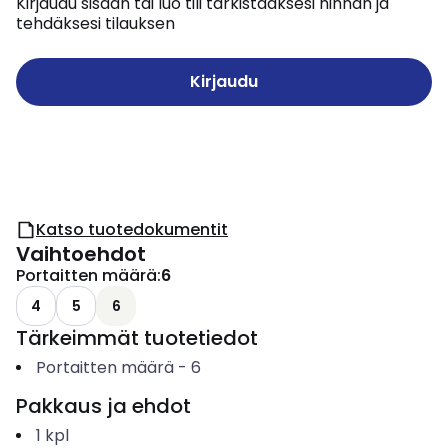
Kirjaudu sisään tai luo tili tarkistaaksesi hinnan ja
tehdäksesi tilauksen
Kirjaudu
Katso tuotedokumentit
Vaihtoehdot
Portaitten määrä
:
6
4
5
6
Tärkeimmät tuotetiedot
Portaitten määrä
-
6
Pakkaus ja ehdot
1
kpl