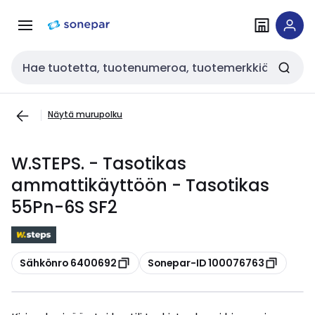
Siirry
Siirry
navigointiin
sisältöön
Haku
Näytä murupolku
W.STEPS. - Tasotikas
ammattikäyttöön - Tasotikas
55Pn-6S SF2
Kopioi
Kopioi
Sähkönro 6400692
Sonepar-ID 100076763