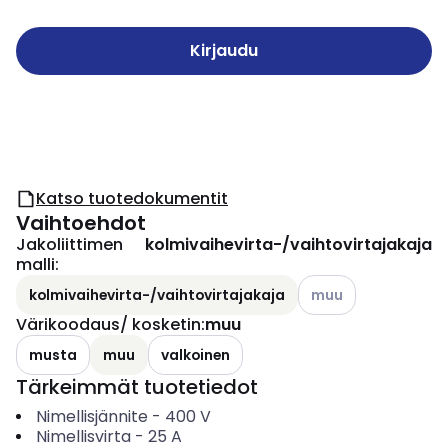
Kirjaudu
Katso tuotedokumentit
Vaihtoehdot
Jakoliittimen
kolmivaihevirta-/vaihtovirtajakaja
malli
:
Katso käytettävissä 
kolmivaihevirta-/vaihtovirtajakaja
muu
Värikoodaus/ kosketin
:
muu
musta
muu
valkoinen
Tärkeimmät tuotetiedot
Nimellisjännite
-
400
V
Nimellisvirta
-
25
A