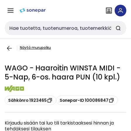
Siirry
Siirry
navigointiin
sisältöön
Haku
Näytä murupolku
WAGO - Haaroitin WINSTA MIDI -
5-Nap, 6-os. haara PUN (10 kpl.)
Kopioi
Kopioi
Sähkönro 1923465
Sonepar-ID 100086847
Kirjaudu sisään tai luo tili tarkistaaksesi hinnan ja
tehdäksesi tilauksen