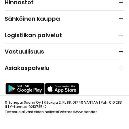
Hinnastot
Sähköinen kauppa
Logistiikan palvelut
Vastuullisuus
Asiakaspalvelu
© Sonepar Suomi Oy | Ritakuja 2, PL 88, 01740 VANTAA | Puh. 010 283
11 | Y-tunnus: 0213785-2
Tietosuoja
Evästeiden hallinta
Evästeet
Myyntiehdot