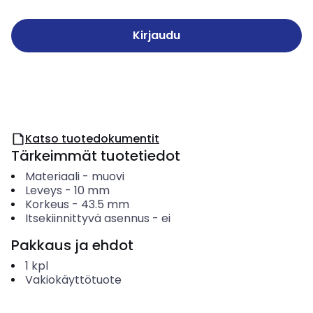
Kirjaudu
Katso tuotedokumentit
Tärkeimmät tuotetiedot
Materiaali
-
muovi
Leveys
-
10
mm
Korkeus
-
43.5
mm
Itsekiinnittyvä asennus
-
ei
Pakkaus ja ehdot
1
kpl
Vakiokäyttötuote