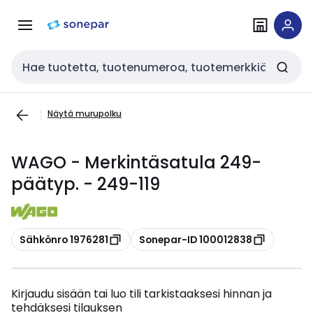
Siirry
Siirry
navigointiin
sisältöön
Haku
Näytä murupolku
WAGO - Merkintäsatula 249-
päätyp. - 249-119
Kopioi
Kopioi
Sähkönro 1976281
Sonepar-ID 100012838
Kirjaudu sisään tai luo tili tarkistaaksesi hinnan ja
tehdäksesi tilauksen