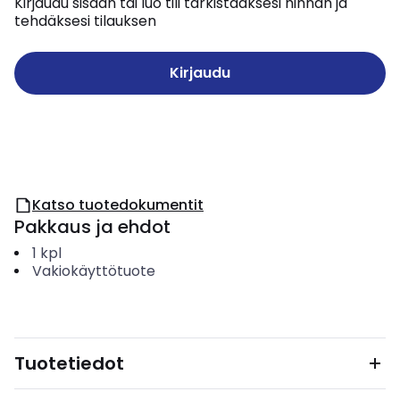
Kirjaudu sisään tai luo tili tarkistaaksesi hinnan ja
tehdäksesi tilauksen
Kirjaudu
Katso tuotedokumentit
Pakkaus ja ehdot
1
kpl
Vakiokäyttötuote
Tuotetiedot