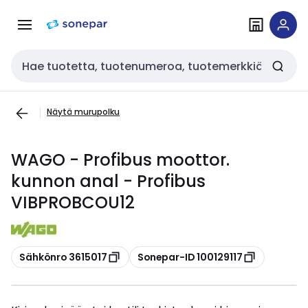
Siirry
Siirry
navigointiin
sisältöön
Haku
Näytä murupolku
WAGO - Profibus moottor.
kunnon anal - Profibus
VIBPROBCOU12
Kopioi
Kopioi
Sähkönro 3615017
Sonepar-ID 100129117