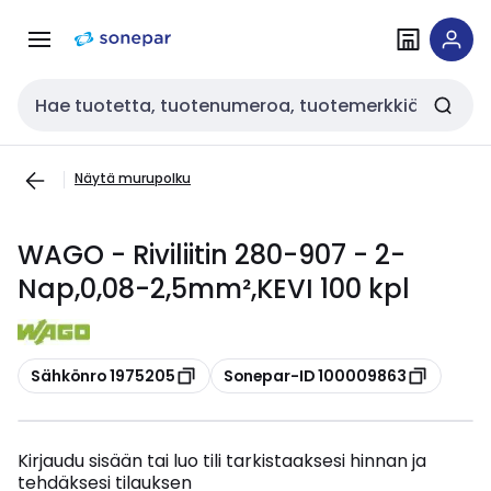
Siirry
Siirry
navigointiin
sisältöön
Haku
Näytä murupolku
WAGO - Riviliitin 280-907 - 2-
Nap,0,08-2,5mm²,KEVI 100 kpl
Kopioi
Kopioi
Sähkönro 1975205
Sonepar-ID 100009863
Kirjaudu sisään tai luo tili tarkistaaksesi hinnan ja
tehdäksesi tilauksen