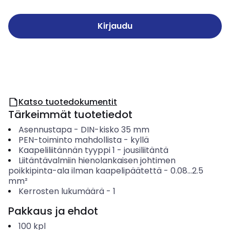
Kirjaudu
Katso tuotedokumentit
Tärkeimmät tuotetiedot
Asennustapa
-
DIN-kisko 35 mm
PEN-toiminto mahdollista
-
kyllä
Kaapeliliitännän tyyppi 1
-
jousiliitäntä
Liitäntävalmiin hienolankaisen johtimen
poikkipinta-ala ilman kaapelipäätettä
-
0.08...2.5
mm²
Kerrosten lukumäärä
-
1
Pakkaus ja ehdot
100
kpl