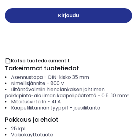
Kirjaudu
Katso tuotedokumentit
Tärkeimmät tuotetiedot
Asennustapa
-
DIN-kisko 35 mm
Nimellisjännite
-
800
V
Liitäntävalmiin hienolankaisen johtimen
poikkipinta-ala ilman kaapelipäätettä
-
0.5...10
mm²
Mitoitusvirta In
-
41
A
Kaapeliliitännän tyyppi 1
-
jousiliitäntä
Pakkaus ja ehdot
25
kpl
Vakiokäyttötuote