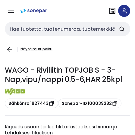
Siirry
Siirry
navigointiin
sisältöön
Haku
Näytä murupolku
WAGO - Riviliitin TOPJOB S - 3-
Nap,vipu/nappi 0.5-6,HAR 25kpl
Kopioi
Kopioi
Sähkönro 1927443
Sonepar-ID 100039282
Kirjaudu sisään tai luo tili tarkistaaksesi hinnan ja
tehdäksesi tilauksen