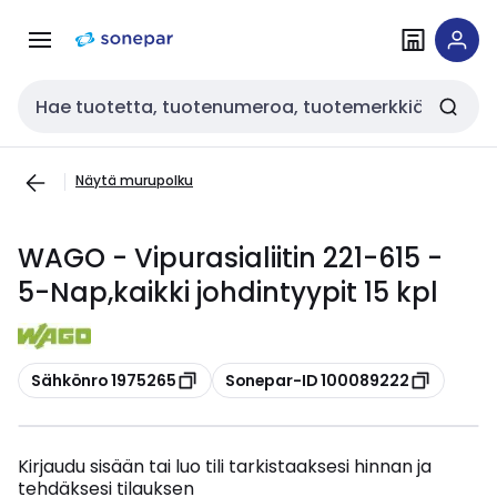
Siirry
Siirry
navigointiin
sisältöön
Haku
Näytä murupolku
WAGO - Vipurasialiitin 221-615 -
5-Nap,kaikki johdintyypit 15 kpl
Kopioi
Kopioi
Sähkönro 1975265
Sonepar-ID 100089222
Kirjaudu sisään tai luo tili tarkistaaksesi hinnan ja
tehdäksesi tilauksen