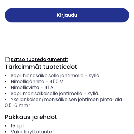
Kirjaudu
Katso tuotedokumentit
Tärkeimmät tuotetiedot
Sopii hienosäikeiselle johtimelle
-
kyllä
Nimellisjännite
-
450
V
Nimellisvirta
-
41
A
Sopii monisäikeiselle johtimelle
-
kyllä
Yksilankaisen/monisäikeisen johtimen pinta-ala
-
0.5...6
mm²
Pakkaus ja ehdot
15
kpl
Vakiokäyttötuote