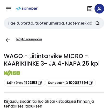
Siirry
Siirry
navigointiin
sisältöön
Haku
Näytä murupolku
WAGO - Liitintarvike MICRO -
KAARIKIINKE 3- JA 4-NAPA 25 kpl
Kopioi
Kopioi
Sähkönro 1923153
Sonepar-ID 100087594
Kirjaudu sisään tai luo tili tarkistaaksesi hinnan ja
tehdäksesi tilauksen