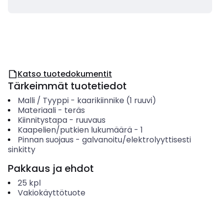
Katso tuotedokumentit
Tärkeimmät tuotetiedot
Malli / Tyyppi
-
kaarikiinnike (1 ruuvi)
Materiaali
-
teräs
Kiinnitystapa
-
ruuvaus
Kaapelien/putkien lukumäärä
-
1
Pinnan suojaus
-
galvanoitu/elektrolyyttisesti
sinkitty
Pakkaus ja ehdot
25
kpl
Vakiokäyttötuote