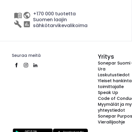
+170 000 tuotetta
Suomen laajin
sähkötarvikevalikoima
Seuraa meitä
Yritys
Sonepar Suomi
Ura
Laskutustiedot
Yleiset hankint
toimittajalle
Speak Up
Code of Condu
Myymälät ja my
yhteystiedot
Sonepar Purpo
Vierailijaohje