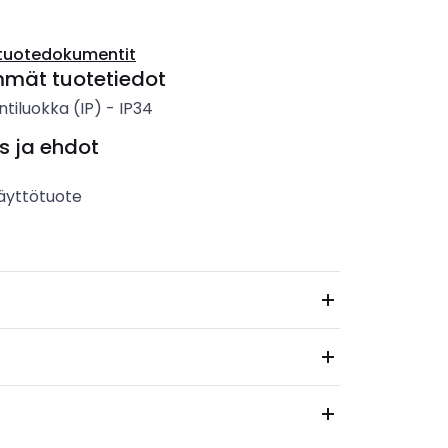
tuotedokumentit
mmät tuotetiedot
ntiluokka (IP)
-
IP34
s ja ehdot
äyttötuote