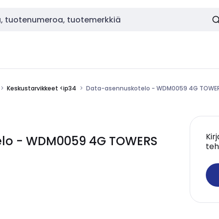
Keskustarvikkeet <ip34
Data-asennuskotelo - WDM0059 4G TOWER
Kir
elo - WDM0059 4G TOWERS
teh