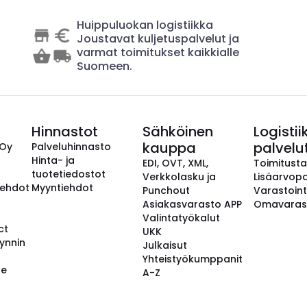
Huippuluokan logistiikka
Joustavat kuljetuspalvelut ja
varmat toimitukset kaikkialle
Suomeen.
Hinnastot
Sähköinen
Logistii
kauppa
palvelu
 Oy
Palveluhinnasto
Hinta- ja
EDI, OVT, XML,
Toimitust
tuotetiedostot
Verkkolasku ja
Lisäarvopa
aehdot
Myyntiehdot
Punchout
Varastoint
Asiakasvarasto APP
Omavaras
Valintatyökalut
ct
UKK
ynnin
Julkaisut
Yhteistyökumppanit
se
A-Z