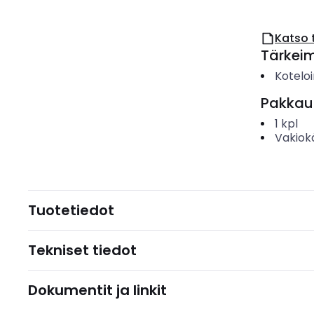
Katso 
Tärkei
Koteloi
Pakkau
1
kpl
Vakiok
Tuotetiedot
Tekniset tiedot
Dokumentit ja linkit