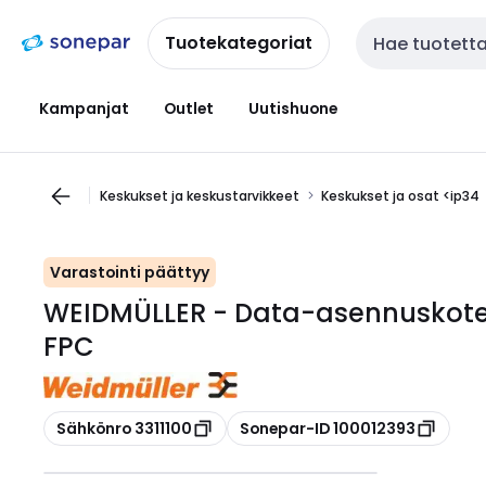
Siirry
Siirry
navigointiin
sisältöön
Tuotekategoriat
Haku
Kampanjat
Outlet
Uutishuone
Keskukset ja keskustarvikkeet
Keskukset ja osat <ip34
Varastointi päättyy
WEIDMÜLLER - Data-asennuskot
FPC
Kopioi
Kopioi
Sähkönro 3311100
Sonepar-ID 100012393