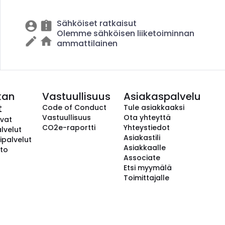
Sähköiset ratkaisut
Olemme sähköisen liiketoiminnan
ammattilainen
kan
Vastuullisuus
Asiakaspalvelu
t
Code of Conduct
Tule asiakkaaksi
Vastuullisuus
Ota yhteyttä
avat
CO2e-raportti
Yhteystiedot
lvelut
Asiakastili
ipalvelut
Asiakkaalle
to
Associate
Etsi myymälä
Toimittajalle