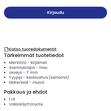
Kirjaudu
Katso tuotedokumentit
Tärkeimmät tuotetiedot
Merkintä
-
kirjaimet
Asennustapa
-
muu
Leveys
-
7
mm
Tyyppi
-
keskivahva (seinämä)
Materiaali
-
muovi
Pakkaus ja ehdot
1
rll
Vakiokäyttötuote