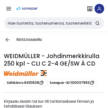
Siirry
Siirry
navigointiin
sisältöön
Haku
Näytä murupolku
WEIDMÜLLER - Johdinmerkkirulla
250 kpl - CLI C 2-4 GE/SW Ä CD
Kopioi
Kopioi
Sähkönro 6410608
Sonepar-ID 100037993
Kirjaudu sisään tai luo tili tarkistaaksesi hinnan ja
tehdäksesi tilauksen